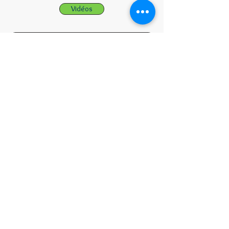
Vidéos
Cie Lezards Qui Bougent Fabrik Théâtre Opéra
Kristian Fredric
© 2016
Créé avec
Wix.com
kristianfredric2@outlook.fr