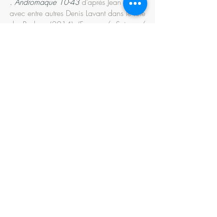
. Andromaque 10-43
d’après Jean Racine
avec entre autres Denis Lavant dans le rôle
de Pyrrhus (2014) (France / Suisse /
Québec)
.
Scapin où la Vraie Vie de Gennaro
Costagliola
de François Douan d’après
une idée originale de Kristian Frédric
(2016/2017) (France)
.
Une petite ritournelle mad’moiselle
Théâtre musical de Jacques Nouard
d’après une idée originale de Kristian
Frédric (2016) (France).
. Camille L'art, la beauté ne peut plus me
sauver
commande d’écriture à l’auteur
François Douan (2018)
. Arletty Comme un oeuf dansant au
milieu des galets
de Koffi Kwahulé
(2021/2022))
.
Dans la solitude des champs de coton
de Bernard Marie Koltès (saison