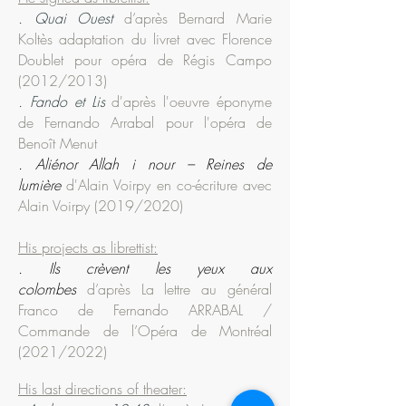
. Quai Ouest
d’après Bernard Marie
Koltès adaptation du livret avec Florence
Doublet pour opéra de Régis Campo
(2012/2013)
. Fando et Lis
d'après l'oeuvre éponyme
de Fernando Arrabal pour l'opéra de
Benoît Menut
. Aliénor Allah i nour – Reines de
lumière
d'Alain Voirpy en co-écriture avec
Alain Voirpy (2019/2020)
His projects as librettist:
. Ils crèvent les yeux aux
colombes
d’après La lettre au général
Franco de Fernando ARRABAL /
Commande de l’Opéra de Montréal
(2021/2022)
His last directions of theater: