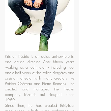
Kristian Frédric is an actor, author-librettist
and artistic director. After fifteen years
working as a technician - including two-
and-a-half years at the Folies Bergères and
assistant director with many creators like
Patrice Chéreau and Pierre Romans - he
created and managed the theater
company Lézards qui Bougent since
1989.
Since then, he has created thirty-four
productions, which were performed in