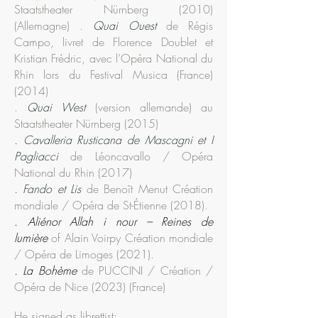
Staatstheater Nürnberg (2010)
(Allemagne)
.
Quai Ouest
de Régis
Campo, livret de Florence Doublet et
Kristian Frédric, avec l’Opéra National du
Rhin lors du Festival Musica (France)
(2014)
.
Quai West
(version allemande) au
Staatstheater Nürnberg (2015)
. Cavalleria Rusticana de Mascagni et I
Pagliacci
de Léoncavallo / Opéra
National du Rhin (2017)
. Fando et Lis
de Benoît Menut
Création
mondiale / Opéra de St-Étienne (2018).
.
Aliénor Allah i nour – Reines de
lumière
of Alain Voirpy Création mondiale
/ Opéra de Limoges (2021).
. La Bohème
de PUCCINI / Création /
Opéra de Nice (2023) (France)
He signed as librettist: