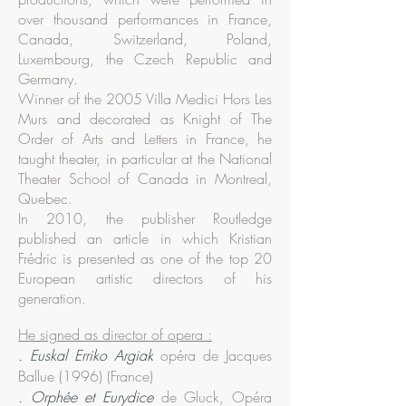
over thousand performances in France,
Canada, Switzerland, Poland,
Luxembourg, the Czech Republic and
Germany.
Winner of the 2005 Villa Medici Hors Les
Murs and decorated as Knight of The
Order of Arts and Letters in France, he
taught theater, in particular at the National
Theater School of Canada in Montreal,
Quebec.
In 2010, the publisher Routledge
published an article in which Kristian
Frédric is presented as one of the top 20
European artistic directors of his
generation.
He signed as director of opera :
. Euskal Erriko Argiak
opéra de Jacques
Ballue (1996) (France)
. Orphée et Eurydice
de Gluck, Opéra